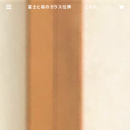
富士と桜のガラス位牌 こもれび
堂